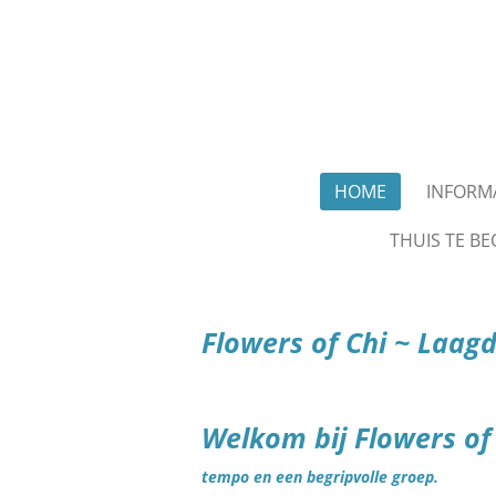
Ga
direct
naar
de
hoofdinhoud
HOME
INFORM
THUIS TE BE
Flowers of Chi ~ Laag
Welkom bij Flowers of
tempo en een begripvolle groep.